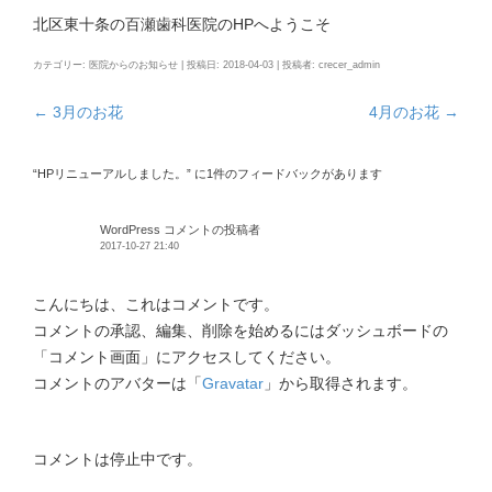
キ
北区東十条の百瀬歯科医院のHPへようこそ
ッ
プ
カテゴリー:
医院からのお知らせ
| 投稿日:
2018-04-03
|
投稿者:
crecer_admin
←
3月のお花
4月のお花
→
投
稿
“
HPリニューアルしました。
” に1件のフィードバックがあります
ナ
ビ
WordPress コメントの投稿者
ゲ
2017-10-27 21:40
ー
シ
こんにちは、これはコメントです。
ョ
コメントの承認、編集、削除を始めるにはダッシュボードの
ン
「コメント画面」にアクセスしてください。
コメントのアバターは「
Gravatar
」から取得されます。
コメントは停止中です。