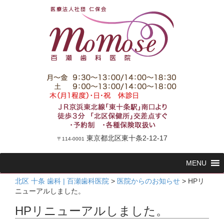
東京都北区東十条2-12-17
〒114-0001
コ
MENU
ン
テ
北区 十条 歯科 | 百瀬歯科医院
>
医院からのお知らせ
>
HPリ
ン
ニューアルしました。
ツ
HPリニューアルしました。
へ
ス