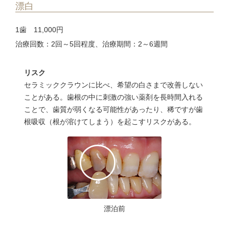
漂白
1歯 11,000円
治療回数：2回～5回程度、治療期間：2～6週間
リスク
セラミッククラウンに比べ、希望の白さまで改善しない
ことがある。歯根の中に刺激の強い薬剤を長時間入れる
ことで、歯質が弱くなる可能性があったり、稀ですが歯
根吸収（根が溶けてしまう）を起こすリスクがある。
価格はすべて税込です
人工ダイアモンド素材で高い強度（従来の陶材の6
価格はすべて税込です
～12倍程度）を持ちます。透明感があるため、自然
漂泊前
な仕上がりになります。
人工ダイアモンド素材で高い強度（従来の陶材の6