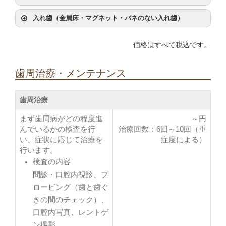
メタルクラウン
入れ歯（金属床・マグネット・バネのない入れ歯）
価格はすべて税込です。
メタル
歯周治療・メンテナンス
歯周治療
まず歯周病がどの程度進
～
円
んでいるかの検査を行
治療回数：6回～10回（重
い、症状に応じて治療を
症度による）
行います。
検査の内容
【長所】
問診・口腔内視診、プ
ロービング（歯と歯ぐ
金属でできているため、強固でがっちりと安定した
きの間のチェック）、
噛み心地
口腔内写真、レントゲ
保険の入れ歯よりも薄く作ることができ、違和感が
ン撮影
少ない