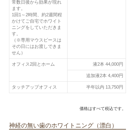
歯の色の選択が少ない場合がある
常数日後から効果が現れ
￥
～
価格
【短所】
ます。
￥
～
（1歯）
価格
1回1～2時間、約2週間程
歯ぎしりの強い人はフルジルコニアの方が良い
最も美しい
選ぶポイント
かけてご自宅でホワイト
場合がある
最も美しい
選ぶポイント
ニングをしていただきま
審美治療
審美治療
す。
￥
価格
5年
（※専用マウスピースは
保証
5年
保証
その日にはお渡しできま
審美治療
選ぶポイント
2回
治療回数
せん）
2回
治療回数
5年
保証
オフィス2回とホーム
液2本 44,000円
2週間程度
治療期間
2週間程度
治療期間
2回
治療回数
追加液2本 4,400円
2週間程度
治療期間
タッチアップオフィス
半年以内 13,750円
フルジルコニア
価格はすべて税込です。
フルジルコニア
神経の無い歯のホワイトニング（漂白）