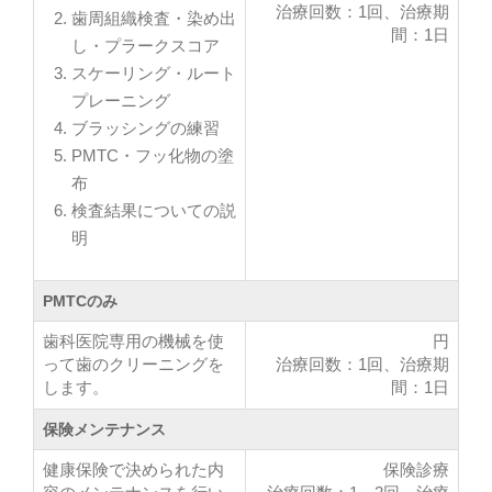
治療回数：1回、治療期
がある
歯周組織検査・染め出
間：1日
2回
治療回数
1回
2年（保険の規程）
治療回数
保証
ブリッジより周辺の歯を削る量が少ない
し・プラークスコア
スケーリング・ルート
1週間程度
治療期間
1日
2回
治療期間
治療回数
【短所】
プレーニング
1週間程度
ブラッシングの練習
治療期間
ブリッジより安定しない
歯を増やすなど、大きな修正には時間がかかる
PMTC・フッ化物の塗
金合金（ゴールド）
メタルインレー
布
装着前
～
円
検査結果についての説
金合金（ゴールド）
治療回数：3～4回、治療期間：1ヵ月程度
明
PMTCのみ
歯科医院専用の機械を使
円
って歯のクリーニングを
治療回数：1回、治療期
します。
間：1日
装着後
保険メンテナンス
健康保険で決められた内
保険診療