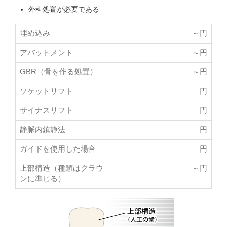
金属色が気になる
￥
～
価格
金属色が気になる
外科処置が必要である
変色することがある
実績のある奥歯の治療
選ぶポイント
￥
～
（1歯）
価格
埋め込み
～
円
保険診療
価格
5年
保証
実績のある奥歯の治療
選ぶポイント
アバットメント
～
円
保険治療で見た目にはこ
選ぶポイント
2回
治療回数
5年
保証
だわらない
GBR（骨を作る処置）
～
円
2週間程度
治療期間
2回
治療回数
ソケットリフト
円
保証
2週間程度
サイナスリフト
円
治療期間
2回
治療回数
静脈内鎮静法
円
メタルボンド
1週間程度
治療期間
ガイドを使用した場合
円
メタルボンド
上部構造（種類はクラウ
～
円
金合金（ゴールド）インレー
ンに準じる）