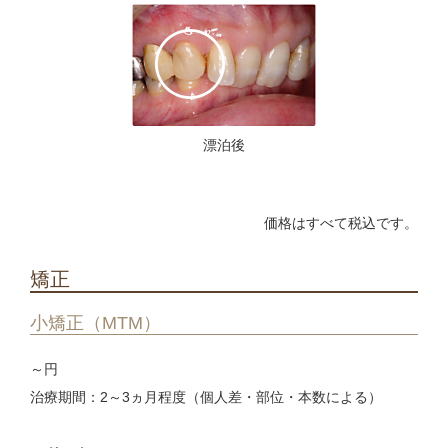
～12倍程度）を持ちます。
【長所】
透明感があるため、自然な仕上がりになります。
透明感を持った素材で審美的に優れている
金属を使用しないためアレルギーが起こりにく
【長所】
い
透明感を持った素材で審美的に優れている
研磨すれば対合歯を傷つけにくい
漂泊後
金属を使用しないためアレルギーが起こりにく
歯ぎしりをする患者様にも適応
い
【短所】
研磨すれば対合歯を傷つけにくい
しっかりと研磨しないと対合歯を傷める
価格はすべて税込です。
歯ぎしりをする患者様にも適応
歯の色の選択が少ない場合がある
【短所】
矯正
￥
～
しっかりと研磨しないと対合歯を傷める
価格
歯の色の選択が少ない
小矯正（MTM）
白い物の中で一番かけに
選ぶポイント
￥
価格
くい、壊れにくい審美治
～
円
療
白い物の中で欠けにく
選ぶポイント
治療期間：2～3ヵ月程度（個人差・部位・本数による）
い、壊れにくい審美治療
5年
保証