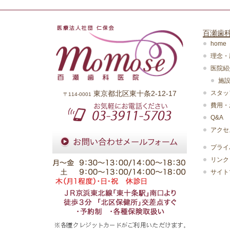
ナ
ビ
百瀬歯
ゲ
home
ー
理念・
シ
医院紹
ョ
施
ン
スタッ
東京都北区東十条2-12-17
〒114-0001
費用・
Q&A
アクセ
プライ
リンク
サイト