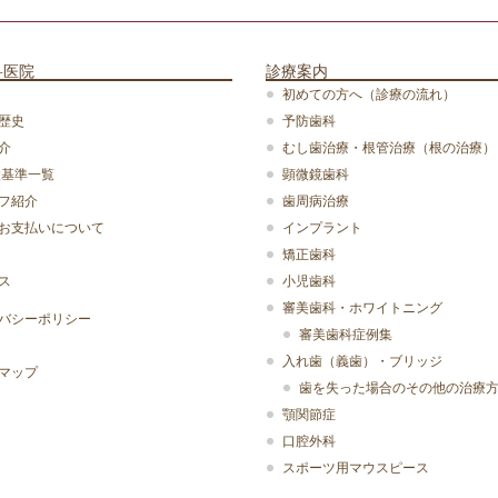
科医院
診療案内
初めての方へ（診療の流れ）
歴史
予防歯科
介
むし歯治療・根管治療（根の治療）
設基準一覧
顕微鏡歯科
フ紹介
歯周病治療
お支払いについて
インプラント
矯正歯科
ス
小児歯科
審美歯科・ホワイトニング
バシーポリシー
審美歯科症例集
入れ歯（義歯）・ブリッジ
マップ
歯を失った場合のその他の治療
顎関節症
口腔外科
スポーツ用マウスピース