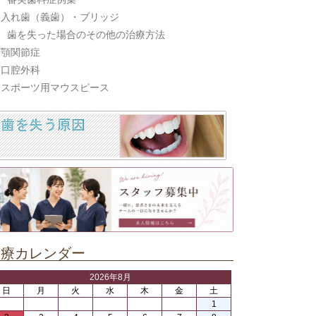
入れ歯（義歯）・ブリッジ
歯を失った場合のその他の治療方法
顎関節症
口腔外科
スポーツ用マウスピース
診療カレンダー
2026年8月
日
月
火
水
木
金
土
1