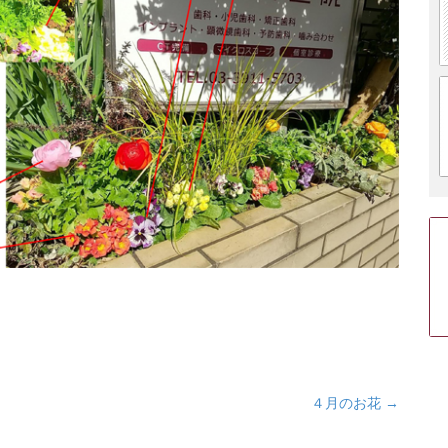
４月のお花
→