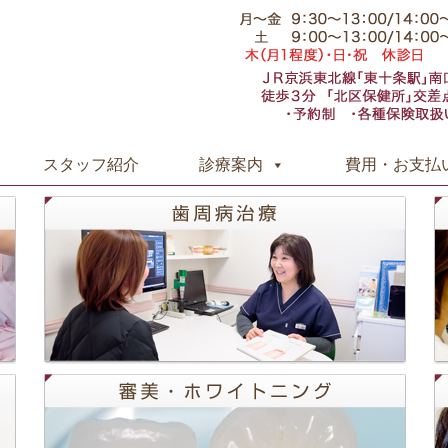
コ
スタッフ紹介
診療案内
費用・お支払
ン
テ
ン
ツ
へ
ス
キ
ッ
プ