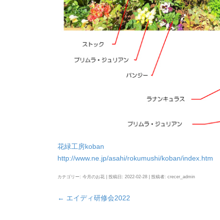
花緑工房koban
http://www.ne.jp/asahi/rokumushi/koban/index.htm
カテゴリー:
今月のお花
| 投稿日:
2022-02-28
|
投稿者:
crecer_admin
←
エイディ研修会2022
投
稿