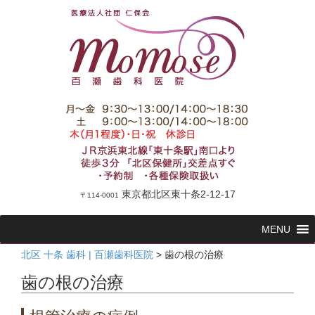
東京都北区東十条2-12-17
〒114-0001
コ
MENU
ン
テ
北区 十条 歯科 | 百瀬歯科医院
>
歯の根の治療
ン
歯の根の治療
ツ
へ
ス