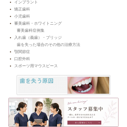
インプラント
矯正歯科
小児歯科
審美歯科・ホワイトニング
審美歯科症例集
入れ歯（義歯）・ブリッジ
歯を失った場合のその他の治療方法
顎関節症
口腔外科
スポーツ用マウスピース