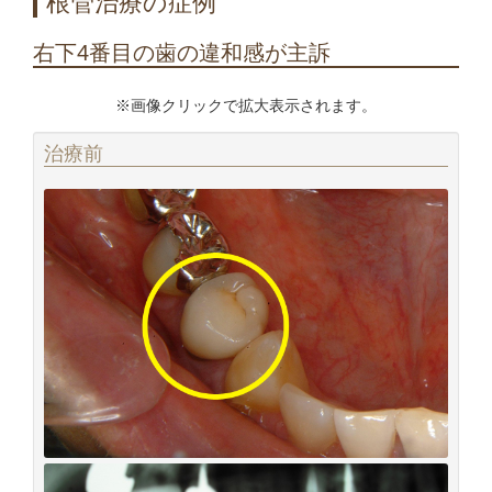
根管治療の症例
キ
ッ
右下4番目の歯の違和感が主訴
プ
※画像クリックで拡大表示されます。
治療前