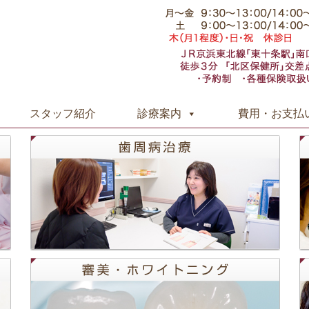
コ
スタッフ紹介
診療案内
費用・お支払
ン
テ
ン
ツ
へ
ス
キ
ッ
プ