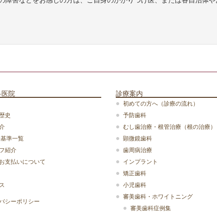
の障害などをお感じの方は、ご自身のかかりつけ医、または各自治体や
科医院
診療案内
初めての方へ（診療の流れ）
歴史
予防歯科
介
むし歯治療・根管治療（根の治療）
設基準一覧
顕微鏡歯科
フ紹介
歯周病治療
お支払いについて
インプラント
矯正歯科
ス
小児歯科
審美歯科・ホワイトニング
バシーポリシー
審美歯科症例集