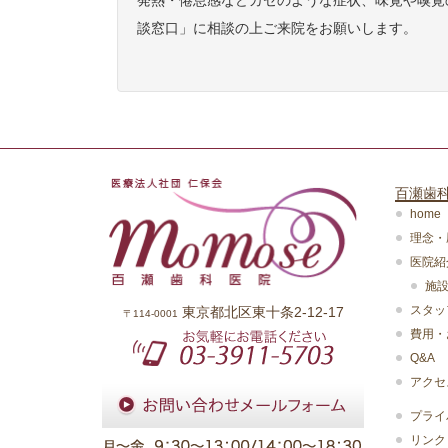
発熱・倦怠感などカゼのような症状、味覚や嗅覚
談窓口」に相談の上ご来院をお願いします。
百瀬歯
home
理念・
医院紹
施
スタッ
東京都北区東十条2-12-17
〒114-0001
費用・
Q&A
アクセ
プライ
リンク