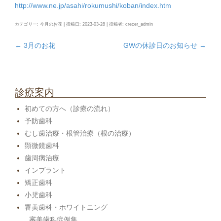
http://www.ne.jp/asahi/rokumushi/koban/index.htm
カテゴリー:
今月のお花
| 投稿日:
2023-03-28
|
投稿者:
crecer_admin
←
3月のお花
GWの休診日のお知らせ
→
投
稿
ナ
ビ
診療案内
ゲ
初めての方へ（診療の流れ）
ー
予防歯科
シ
むし歯治療・根管治療（根の治療）
ョ
顕微鏡歯科
ン
歯周病治療
インプラント
矯正歯科
小児歯科
審美歯科・ホワイトニング
審美歯科症例集