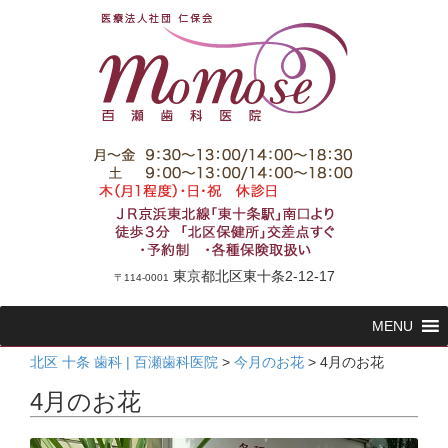
東京都北区東十条2-12-17
〒114-0001
コ
MENU
ン
テ
北区 十条 歯科 | 百瀬歯科医院
>
今月のお花
>
4月のお花
ン
4月のお花
ツ
へ
ス