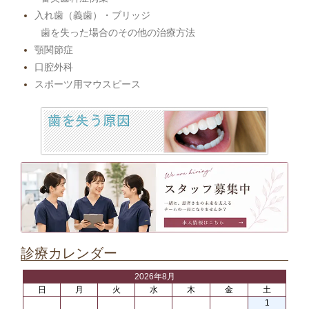
入れ歯（義歯）・ブリッジ
歯を失った場合のその他の治療方法
顎関節症
口腔外科
スポーツ用マウスピース
診療カレンダー
2026年8月
日
月
火
水
木
金
土
1