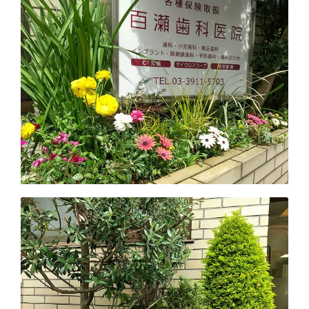
キ
ッ
プ