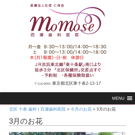
東京都北区東十条2-12-17
〒114-0001
コ
MENU
ン
テ
北区 十条 歯科 | 百瀬歯科医院
>
今月のお花
>
3月のお花
ン
3月のお花
ツ
へ
ス