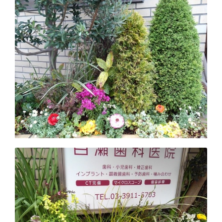
キ
ッ
プ