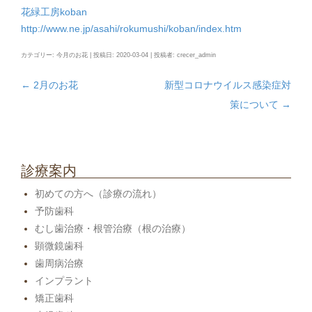
花緑工房koban
http://www.ne.jp/asahi/rokumushi/koban/index.htm
カテゴリー:
今月のお花
| 投稿日:
2020-03-04
|
投稿者:
crecer_admin
←
2月のお花
新型コロナウイルス感染症対
投
策について
→
稿
ナ
ビ
ゲ
診療案内
ー
初めての方へ（診療の流れ）
シ
予防歯科
ョ
むし歯治療・根管治療（根の治療）
ン
顕微鏡歯科
歯周病治療
インプラント
矯正歯科