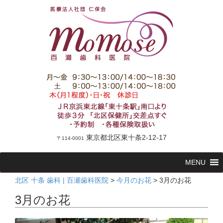
東京都北区東十条2-12-17
〒114-0001
コ
MENU
ン
テ
北区 十条 歯科 | 百瀬歯科医院
>
今月のお花
>
3月のお花
ン
3月のお花
ツ
へ
ス