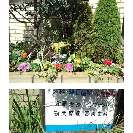
キ
ッ
プ