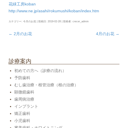
花緑工房koban
http://www.ne.jp/asahi/rokumushi/koban/index.htm
カテゴリー:
今月のお花
| 投稿日:
2019-02-28
|
投稿者:
crecer_admin
←
2月のお花
4月のお花
→
投
稿
ナ
ビ
診療案内
ゲ
初めての方へ（診療の流れ）
ー
予防歯科
シ
むし歯治療・根管治療（根の治療）
ョ
顕微鏡歯科
ン
歯周病治療
インプラント
矯正歯科
小児歯科
審美歯科・ホワイトニング