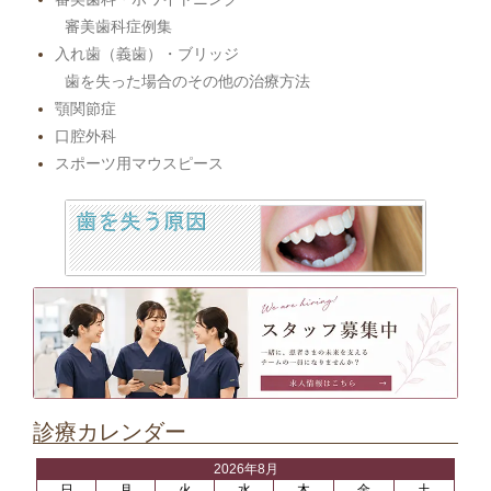
審美歯科症例集
入れ歯（義歯）・ブリッジ
歯を失った場合のその他の治療方法
顎関節症
口腔外科
スポーツ用マウスピース
診療カレンダー
2026年8月
日
月
火
水
木
金
土